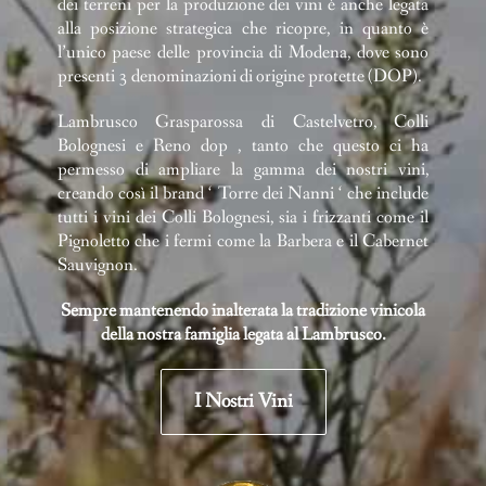
dei terreni per la produzione dei vini è anche legata
alla posizione strategica che ricopre, in quanto è
l’unico paese delle provincia di Modena, dove sono
presenti 3 denominazioni di origine protette (DOP).
Lambrusco Grasparossa di Castelvetro, Colli
Bolognesi e Reno dop , tanto che questo ci ha
permesso di ampliare la gamma dei nostri vini,
creando così il brand ‘ Torre dei Nanni ‘ che include
tutti i vini dei Colli Bolognesi, sia i frizzanti come il
Pignoletto che i fermi come la Barbera e il Cabernet
Sauvignon.
Sempre mantenendo inalterata la tradizione vinicola
della nostra famiglia legata al Lambrusco.
I Nostri Vini