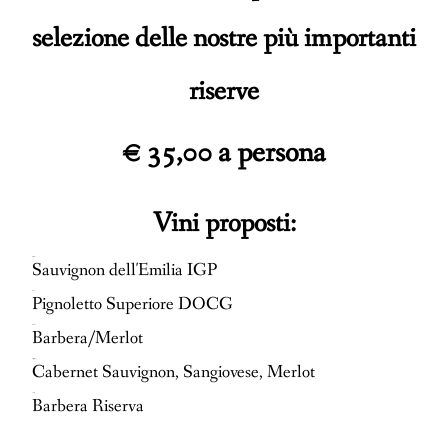
selezione delle nostre più importanti
riserve
€ 35,00 a persona
Vini proposti:
Maremagna
Sauvignon dell'Emilia IGP
Orcena
Pignoletto Superiore DOCG
I Contrari
Barbera/Merlot
Poggio della Fuga
Cabernet Sauvignon, Sangiovese, Merlot
La Torre
Barbera Riserva