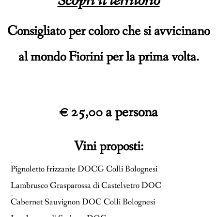
Scopri il territorio
Consigliato per coloro che si avvicinano
al mondo Fiorini per la prima volta.
a
€ 25,00 a persona
Vini proposti:
Spazzavento
Pignoletto frizzante DOCG Colli Bolognesi
Becco Rosso
Lambrusco Grasparossa di Castelvetro DOC
Cà Mombrina
Cabernet Sauvignon DOC Colli Bolognesi
Corte degli Attimi