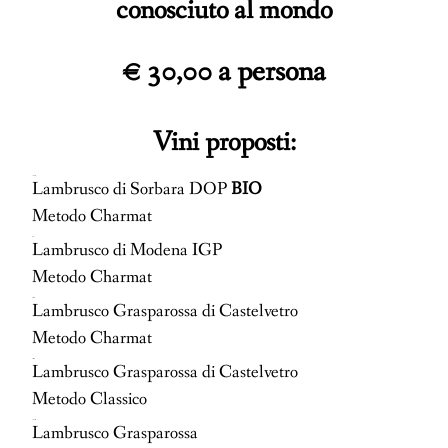
conosciuto al mondo
€ 30,00 a persona
Vini proposti:
L'Olmaccio
Lambrusco di Sorbara DOP
BIO
Metodo Charmat
Il Puro
Lambrusco di Modena IGP
Metodo Charmat
Becco Rosso
Lambrusco Grasparossa di Castelvetro
Metodo Charmat
Terre al Sole
Lambrusco Grasparossa di Castelvetro
Metodo Classico
Le Ghiarelle
Lambrusco Grasparossa