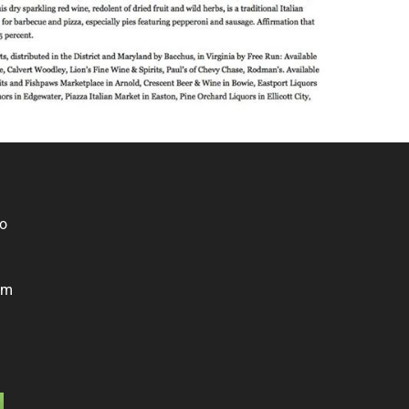
ro
om