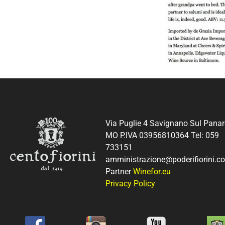
Via Puglie 4 Savignano Sul Pana
MO P.IVA 03956810364 Tel: 059
733151
amministrazione@poderifiorini.c
Partner
Winefor.eu
Privacy Policy