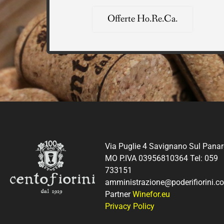
Offerte Ho.Re.Ca.
Via Puglie 4 Savignano Sul Pana
MO P.IVA 03956810364 Tel: 059
733151
amministrazione@poderifiorini.c
Partner
Winefor.eu
Privacy Policy