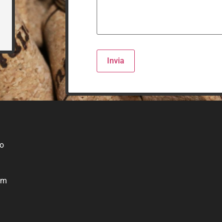
ro
om